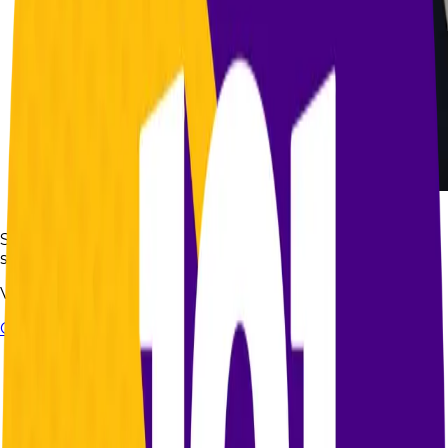
Fuente:
Caracol Radio
Solicitud de Camilo Enciso a la Procuraduría para
suspender al Ministro del Interior
Ver artículo completo en:
Caracol Radio