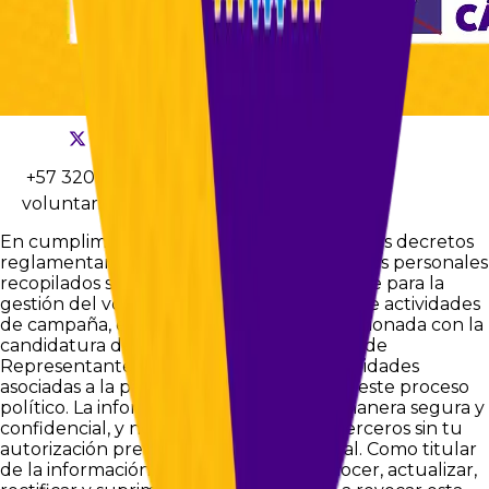
+57 3202738191
voluntarios@camiloencisov.com
En cumplimiento de la Ley 1581 de 2012 y sus decretos
reglamentarios, te informamos que los datos personales
recopilados serán utilizados exclusivamente para la
gestión del voluntariado, la organización de actividades
de campaña, el envío de información relacionada con la
candidatura de Camilo Enciso a la Cámara de
Representantes por Bogotá y demás finalidades
asociadas a la participación ciudadana en este proceso
político. La información será tratada de manera segura y
confidencial, y no será compartida con terceros sin tu
autorización previa, salvo obligación legal. Como titular
de la información, tienes derecho a conocer, actualizar,