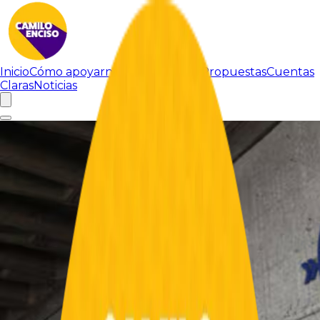
Inicio
Cómo apoyarnos
Sobre Camilo
Propuestas
Cuentas
Claras
Noticias