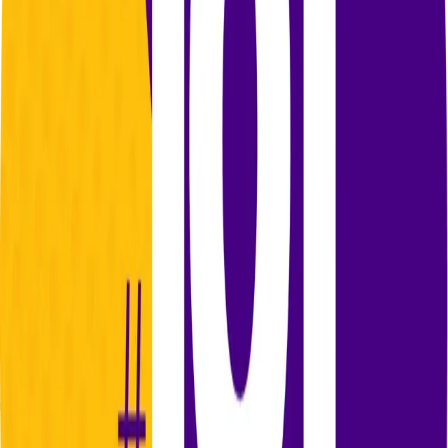
https://caracol.com.co/2025/11/11/camilo-enciso-pide-a-la-
procuraduria-que-suspenda-al-mininterior-por-
insultos-a-la-magistrada-lombana/