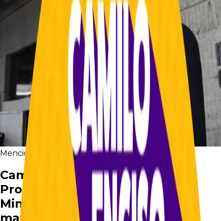
Mención en medios
Caracol Radio
Camilo Enciso pide a la
Procuraduría que suspenda al
Mininterior, por insultos a la
magistrada Lombana