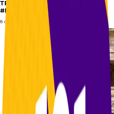
TRAS La CURUL Aquí en
#FocusNoticias #Elecciones2026
8 de febrero de 2026