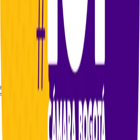
https://www.youtube.com/live/eP1kLTJwyuY?
si=uGnJSudPkWT3tREz