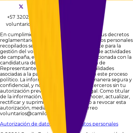
+57 3202738191
voluntarios@camiloencisov.com
En cumplimiento de la Ley 1581 de 2012 y sus decretos
reglamentarios, te informamos que los datos personales
recopilados serán utilizados exclusivamente para la
gestión del voluntariado, la organización de actividades
de campaña, el envío de información relacionada con la
candidatura de Camilo Enciso a la Cámara de
Representantes por Bogotá y demás finalidades
asociadas a la participación ciudadana en este proceso
político. La información será tratada de manera segura y
confidencial, y no será compartida con terceros sin tu
autorización previa, salvo obligación legal. Como titular
de la información, tienes derecho a conocer, actualizar,
rectificar y suprimir tus datos, así como a revocar esta
autorización, mediante solicitud al correo
voluntarios@camiloencisov.com
Autorización de datos
Política de datos personales