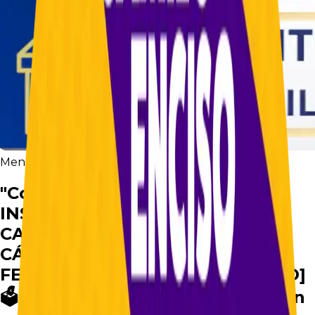
Mención en medios
Focus Noticias
"Contra la CORRUPCIÓN y la
INSEGURIDAD en BOGOTÁ.
CAMILO ENCISO Candidato a la
CÁMARA [Conduce LUIS
FERNANDO ROSAS, POLITÓLOGO]
🗳️🟥 Conozca sus PROPUESTAS en