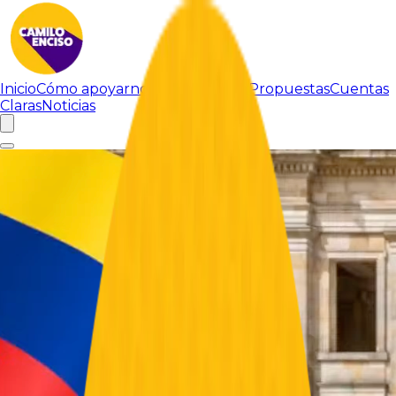
Inicio
Cómo apoyarnos
Sobre Camilo
Propuestas
Cuentas
Claras
Noticias