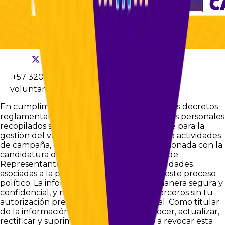
+57 3202738191
voluntarios@camiloencisov.com
En cumplimiento de la Ley 1581 de 2012 y sus decretos
reglamentarios, te informamos que los datos personales
recopilados serán utilizados exclusivamente para la
gestión del voluntariado, la organización de actividades
de campaña, el envío de información relacionada con la
candidatura de Camilo Enciso a la Cámara de
Representantes por Bogotá y demás finalidades
asociadas a la participación ciudadana en este proceso
político. La información será tratada de manera segura y
confidencial, y no será compartida con terceros sin tu
autorización previa, salvo obligación legal. Como titular
de la información, tienes derecho a conocer, actualizar,
rectificar y suprimir tus datos, así como a revocar esta