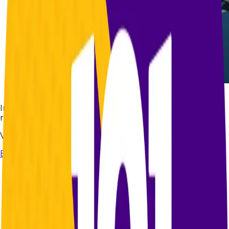
Fuente:
El Colombiano
Investigación sobre la denuncia de Camilo Enciso
respecto a los aviones Gripen y Verónica Alcocer
Ver artículo completo en:
El Colombiano