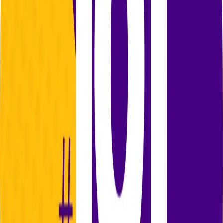
https://www.elcolombiano.com/colombia/aviones-
gripen-compra-involucraria-veronica-alcocer-denuncia-
podria-destapar-escandalo-gobierno-petro-
NC30982528