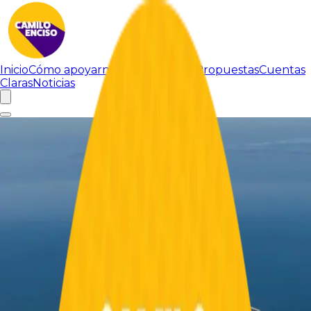
Inicio
Cómo apoyarnos
Sobre Camilo
Propuestas
Cuentas
Claras
Noticias