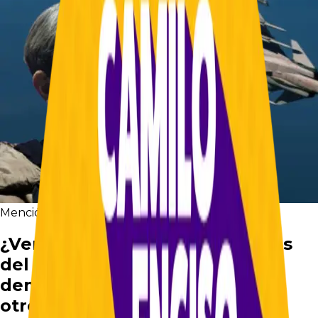
Mención en medios
El Colombiano
¿Verónica Alcocer estuvo detrás
del negocio de los Gripen? La
denuncia que podría destapar
otro escándalo en el Gobierno